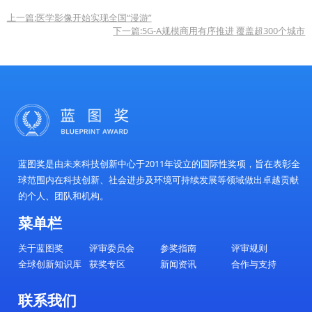
两条路径的协同创新，首次成功开发出纠缠增强
旋探测技术，在固态体系中实现了对微观磁信号
间分辨率的同步提升，为纳米尺度量子精密测量
发展铺平道路。
据介绍，这项突破性技术实现了三大重要进展
分并探测到相邻的两个“暗”电子自旋；在嘈杂环
灵敏度提升至单传感器水平的3.4倍；能够实时监
控不稳定自旋的信号。
该成果不仅实验验证了量子纠缠在纳米尺度传
势与巨大潜力，也展示了金刚石量子传感器能够
纳米磁强计，为原子层面研究量子材料打开新窗
聚态物理、量子生物学和化学等领域提供革命性
具。相关金刚石氮空位色心的可控制备与量子纠
也是实现室温金刚石量子计算的关键基础。