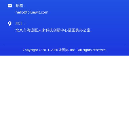
上一篇:医学影像开始实现全国“漫游”
下一篇:5G-A规模商用有序推进 覆
蓝图奖是由未来科技创新中心于2011年设立的国际性奖项
球范围内在科技创新、社会进步及环境可持续发展等领域
的个人、团队和机构。
菜单栏
关于蓝图奖
评审委员会
参奖指南
评审