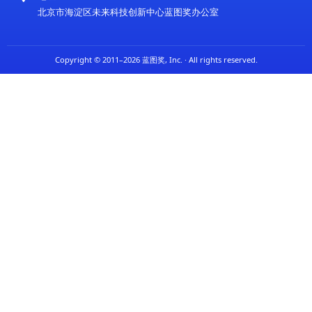
跨越。
面向未来，未来科技创新中心将继续深化全球科
展科研资源的整合与技术创新的应用，进一步加强在
人才培养和产业孵化领域的投入。中心希望通过持续
与创新实践，为社会发展提供更多可能性，为全球可
献力量。