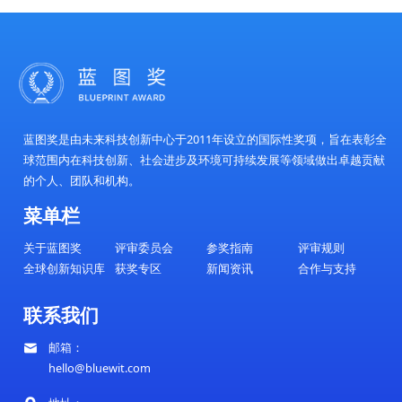
重要意义与影响：
2020年蓝图奖全球抗疫科技创新大会的成功举办
击新冠疫情的关键时刻，发挥了重要的引领和鼓舞作
是对全球科技创新力量的一次集中展示，更是对科技
球公共卫生危机中所展现出的责任和担当的充分肯定
本次大会表彰的抗疫科技成果，为全球疫情防控
力的技术支撑，加速了疫苗、药物和检测技术的研发
最终战胜疫情奠定了坚实的基础。
通过线上平台，大会促进了国际科技合作与知识
了全球抗疫的共识和力量。数百万观众的参与，也进
公众对科技抗疫的认知和信心。
上一篇:2019年：蓝图奖全球科技创新与社会变革大会 —— 