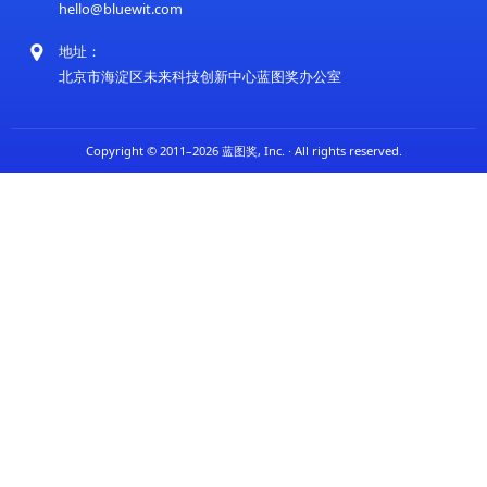
上一篇:2022年蓝图奖加速科技成果转化——从奖项评选迈
建设
下一篇:2024年蓝图奖评选流程全面数字化升级，赋能更高
新评估
蓝图奖是由未来科技创新中心于2011年设立的国际性奖项
球范围内在科技创新、社会进步及环境可持续发展等领域
的个人、团队和机构。