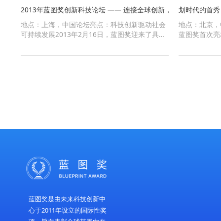
2017年：评审体系升级与跨学科合作奖设立——
地点：北京，中国2017年，全球科技创新的格局
正在发生深刻变化，跨学科合作成为推动科学突
破和产业变革的关键动力。从人工智能与医疗的
融合，到量子计算与金融科技的结合，全球范围
内的科研机构和企业纷纷突破单
2013-08-20
2013年蓝图奖创新科技论坛 —— 连接全球创新，
地点：上海，中国论坛亮点：科技创新驱动社会
可持续发展2013年2月16日，蓝图奖迎来了具有
特殊意义的一年。不同于2012年首届颁奖典礼的
形式，第二届蓝图奖主办方未来科技创新中心决
定以更加深入的方式推动