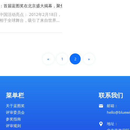
推动全球科技创新的深度融合
2016年：蓝图奖智能供应链与全球创新合作峰会——科
20
地点：广州，中国随着全球化浪潮的持续深入以
地点
及信息技术的飞跃发展，传统的全球供应链正面
由数
临着前所未有的变革机遇与挑战。为探讨如何利
算、
用科技创新重塑全球供应链体系，提升经济运行
速发
效率，蓝图奖于2016年2月16
政府
2012-08-20
共绘科技未来
划时代的首秀：首届蓝图奖在北京盛大揭幕，聚焦科技创
地点：北京，中国活动亮点： 2012年2月18日，
蓝图奖首次亮相于全球舞台，吸引了来自世界各
地的创新者、科技专家、行业领袖以及社会活动
家的参与。首届蓝图奖的颁奖典礼在中国北京盛
大举行，标志着这一国际性