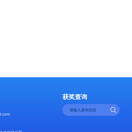
技赋能供应链，驱动全球产业升级
15年蓝图奖全球数字经济与产业变革论坛——数字化引领未
2014年
：北京，中国2015年，全球经济正经历一场
地点：广州，
字技术驱动的深刻变革。移动互联网、云计
了其第三届
大数据、物联网、人工智能等前沿科技的快
技论坛之后
展，不仅重塑了全球商业生态，也促使各国
科技与环境
和企业重新审视数字经济的
能源危机、
新与环保未来