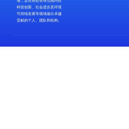
蓝图奖是由未来科技创新中
心于2011年设立的国际性奖
项，旨在表彰全球范围内在
科技创新、社会进步及环境
可持续发展等领域做出卓越
贡献的个人、团队和机构。